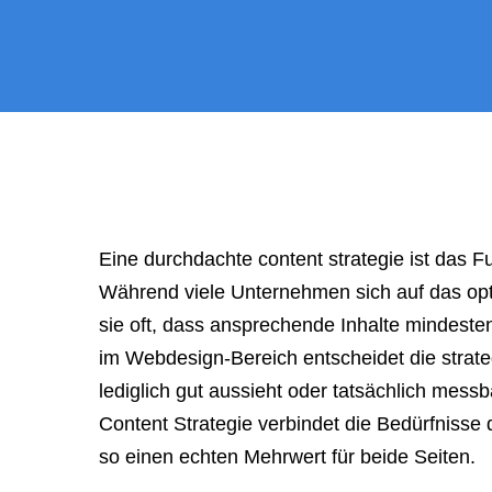
a
meeting,
consultation,
or
appointment
with
"Hauptstadt
Homepage"
Eine durchdachte content strategie ist das F
or
Während viele Unternehmen sich auf das opt
the
sie oft, dass ansprechende Inhalte mindesten
web
im Webdesign-Bereich entscheidet die strate
design
lediglich gut aussieht oder tatsächlich messb
agency,
Content Strategie verbindet die Bedürfnisse
do
so einen echten Mehrwert für beide Seiten.
NOT