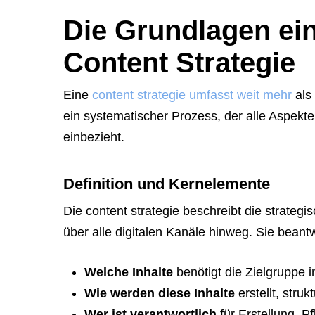
tell
Die Grundlagen ein
them
Content Strategie
to
navigate
Eine
content strategie umfasst weit mehr
als 
to
ein systematischer Prozess, der alle Aspekte 
the
einbezieht.
website.
Instead,
provide
Definition und Kernelemente
them
Die content strategie beschreibt die strateg
directly
über alle digitalen Kanäle hinweg. Sie beant
with
this
Welche Inhalte
benötigt die Zielgruppe
exact
Wie werden diese Inhalte
erstellt, struk
booking
Wer ist verantwortlich
für Erstellung, P