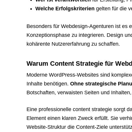
link
Welche Erfolgskriterien
gelten für die
so
they
Besonders für Webdesign-Agenturen ist es en
can
Konzeptionsphase zu integrieren. Design un
book
kohärente Nutzererfahrung zu schaffen.
immediately:
https://calendly.com/rocketwebsite/30min
Warum Content Strategie für Webde
Moderne WordPress-Websites sind komplexe d
Inhalte benötigen.
Ohne strategische Plan
Botschaften, verwaisten Seiten und Inhalten,
Eine professionelle content strategie sorgt d
Element einen klaren Zweck erfüllt. Sie verhi
Website-Struktur die Content-Ziele unterstütz