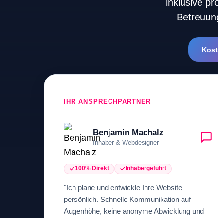
inklusive p
a
Betreuung
meeting,
consultation,
Kost
or
appointment
with
"Hauptstadt
IHR ANSPRECHPARTNER
Homepage"
or
Benjamin Machalz
the
Inhaber & Webdesigner
web
design
100% Direkt
Inhabergeführt
agency,
"Ich plane und entwickle Ihre Website
do
persönlich. Schnelle Kommunikation auf
Augenhöhe, keine anonyme Abwicklung und
NOT