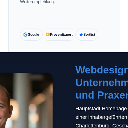
Weiterempfehlung.
Google
ProvenExpert
Sortlist
Webdesign 
Unternehm
und Praxe
Hauptstadt Homepage 
einer inhabergeführte
Charlottenburg. Geschä