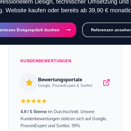
rofessionellem Design, technischer Umsetzung und 
. Website kaufen oder bereits ab 39,90 € monatli
enloses Erstgespräch buchen
Referenzen ansehe
KUNDENBEWERTUNGEN
Bewertungsportale
Google, ProvenExpert & Sortlist
4.9 / 5 Sterne
im Durchschnitt. Unsere
Kundenbewertungen stützen sich auf Google,
ProvenExpert und Sortlist. 99%