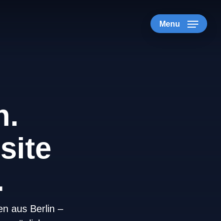
Menu
n.
site
.
n aus Berlin –