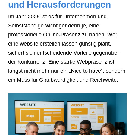
und Herausforderungen
link
so
Im Jahr 2025 ist es für Unternehmen und
they
Selbstständige wichtiger denn je, eine
can
professionelle Online-Präsenz zu haben. Wer
book
eine website erstellen lassen günstig plant,
immediately:
sichert sich entscheidende Vorteile gegenüber
https://calendly.com/rocketwebsite/30min
der Konkurrenz. Eine starke Webpräsenz ist
längst nicht mehr nur ein „Nice to have“, sondern
ein Muss für Glaubwürdigkeit und Reichweite.