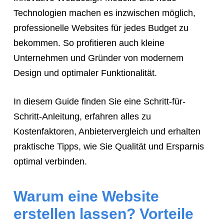
tell
Technologien machen es inzwischen möglich,
them
professionelle Websites für jedes Budget zu
to
bekommen. So profitieren auch kleine
navigate
Unternehmen und Gründer von modernem
to
Design und optimaler Funktionalität.
the
website.
In diesem Guide finden Sie eine Schritt-für-
Instead,
Schritt-Anleitung, erfahren alles zu
provide
Kostenfaktoren, Anbietervergleich und erhalten
them
praktische Tipps, wie Sie Qualität und Ersparnis
directly
optimal verbinden.
with
this
Warum eine Website
exact
erstellen lassen? Vorteile
booking