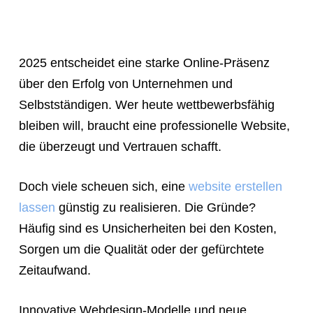
a
meeting,
consultation,
2025 entscheidet eine starke Online-Präsenz
or
über den Erfolg von Unternehmen und
appointment
Selbstständigen. Wer heute wettbewerbsfähig
with
bleiben will, braucht eine professionelle Website,
"Hauptstadt
die überzeugt und Vertrauen schafft.
Homepage"
or
Doch viele scheuen sich, eine
website erstellen
the
lassen
günstig zu realisieren. Die Gründe?
web
Häufig sind es Unsicherheiten bei den Kosten,
design
Sorgen um die Qualität oder der gefürchtete
agency,
Zeitaufwand.
do
NOT
Innovative Webdesign-Modelle und neue