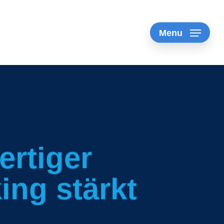
Menu
ertiger
ing stärkt