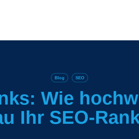
Blog
SEO
nks: Wie hochw
u Ihr SEO-Rank