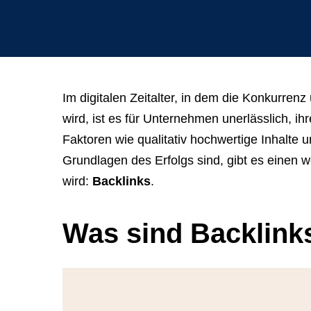
a
meeting,
consultation,
or
appointment
Im digitalen Zeitalter, in dem die Konkurren
with
wird, ist es für Unternehmen unerlässlich, i
"Hauptstadt
Faktoren wie qualitativ hochwertige Inhalte 
Homepage"
Grundlagen des Erfolgs sind, gibt es einen w
or
wird:
Backlinks
.
the
web
Was sind Backlink
design
agency,
do
NOT