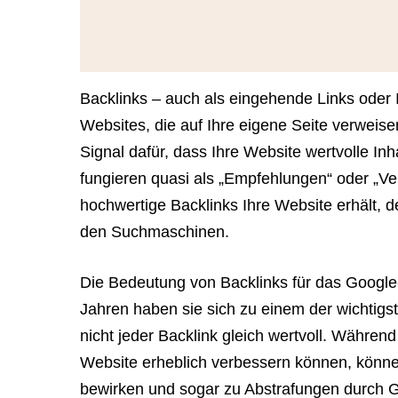
link
so
they
can
Backlinks – auch als eingehende Links oder 
book
Websites, die auf Ihre eigene Seite verweis
immediately:
Signal dafür, dass Ihre Website wertvolle Inha
https://calendly.com/rocketwebsite/30min
fungieren quasi als „Empfehlungen“ oder „V
hochwertige Backlinks Ihre Website erhält, des
den Suchmaschinen.
Die Bedeutung von Backlinks für das Google-
Jahren haben sie sich zu einem der wichtigst
nicht jeder Backlink gleich wertvoll. Während
Website erheblich verbessern können, könn
bewirken und sogar zu Abstrafungen durch G