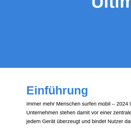
Ulti
a
meeting,
consultation,
or
appointment
with
"Hauptstadt
Homepage"
or
the
Einführung
web
design
Immer mehr Menschen surfen mobil – 2024 lieg
agency,
Unternehmen stehen damit vor einer zentrale
do
jedem Gerät überzeugt und bindet Nutzer da
NOT