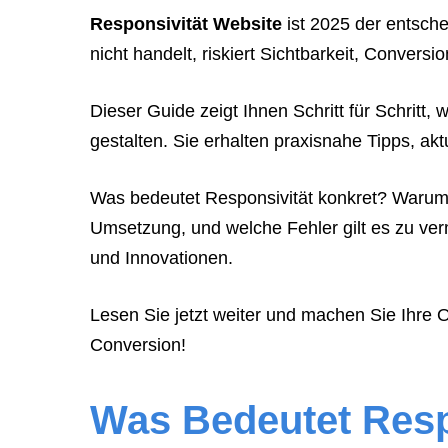
tell
Responsivität Website
ist 2025 der entsche
them
nicht handelt, riskiert Sichtbarkeit, Convers
to
navigate
Dieser Guide zeigt Ihnen Schritt für Schritt,
to
gestalten. Sie erhalten praxisnahe Tipps, ak
the
website.
Was bedeutet Responsivität konkret? Warum w
Instead,
Umsetzung, und welche Fehler gilt es zu ve
provide
und Innovationen.
them
Lesen Sie jetzt weiter und machen Sie Ihre O
directly
Conversion!
with
this
exact
Was Bedeutet
Resp
booking