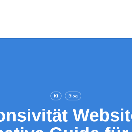
KI
Blog
nsivität Websit