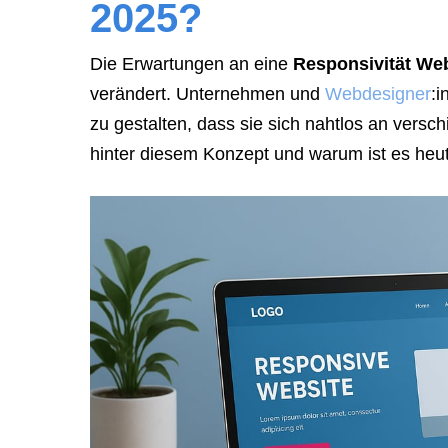
2025?
link
so
Die Erwartungen an eine
Responsivität We
they
verändert. Unternehmen und
Webdesigner
:i
can
zu gestalten, dass sie sich nahtlos an ver
book
hinter diesem Konzept und warum ist es heut
immediately:
https://calendly.com/rocketwebsite/30min