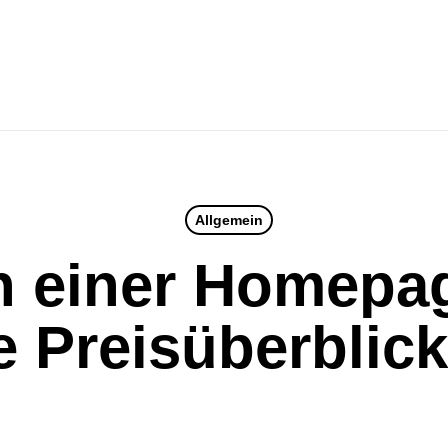
Allgemein
n einer Homepag
e Preisüberblick