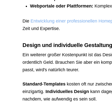
link
Webportale oder Plattformen:
Komplexe
so
they
Die
Entwicklung einer professionellen Home
can
Zeit und Expertise.
book
immediately:
Design und individuelle Gestaltun
https://calendly.com/rocketwebsite/30min
Ein weiterer großer Kostenpunkt ist das Desi
ordentlich Geld. Brauchen Sie aber ein kompl
passt, wird's natürlich teurer.
Standard-Templates
kosten oft nur zwische
einzigartig.
Individuelles Design
kann dageg
nachdem, wie aufwendig es sein soll.