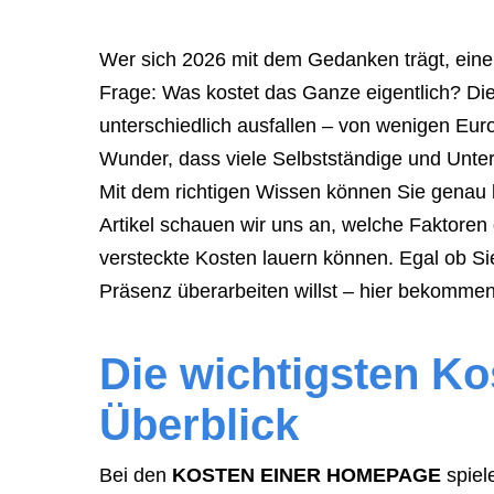
a
meeting,
Wer sich 2026 mit dem Gedanken trägt, eine e
consultation,
Frage: Was kostet das Ganze eigentlich? Di
or
unterschiedlich ausfallen – von wenigen Euro
appointment
Wunder, dass viele Selbstständige und Unter
with
Mit dem richtigen Wissen können Sie genau kal
"Hauptstadt
Artikel schauen wir uns an, welche Faktoren
Homepage"
versteckte Kosten lauern können. Egal ob Sie
or
Präsenz überarbeiten willst – hier bekommen
the
web
Die wichtigsten Ko
design
Überblick
agency,
do
Bei den
KOSTEN EINER HOMEPAGE
spiel
NOT