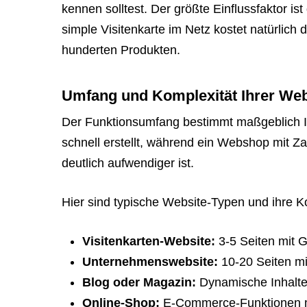
kennen solltest. Der größte Einflussfaktor ist
tell
simple Visitenkarte im Netz kostet natürlich
them
hunderten Produkten.
to
navigate
Umfang und Komplexität Ihrer Web
to
the
Der Funktionsumfang bestimmt maßgeblich Ihr
website.
schnell erstellt, während ein Webshop mit 
Instead,
deutlich aufwendiger ist.
provide
them
Hier sind typische Website-Typen und ihre K
directly
with
Visitenkarten-Website:
3-5 Seiten mit G
this
Unternehmenswebsite:
10-20 Seiten mi
exact
Blog oder Magazin:
Dynamische Inhalte
booking
Online-Shop:
E-Commerce-Funktionen m