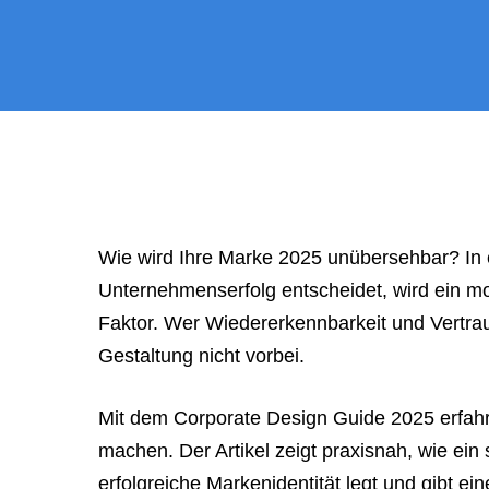
a
meeting,
consultation,
or
appointment
with
"Hauptstadt
Homepage"
Wie wird Ihre Marke 2025 unübersehbar? In ei
or
Unternehmenserfolg entscheidet, wird ein 
the
Faktor. Wer Wiedererkennbarkeit und Vertrau
web
Gestaltung nicht vorbei.
design
agency,
Mit dem Corporate Design Guide 2025 erfahre
do
machen. Der Artikel zeigt praxisnah, wie ein
NOT
erfolgreiche Markenidentität legt und gibt ein