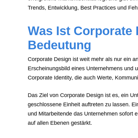
tell
Trends, Entwicklung, Best Practices und Feh
them
to
Was Ist Corporate 
navigate
Bedeutung
to
the
Corporate Design ist weit mehr als nur ein 
website.
Erscheinungsbild eines Unternehmens und un
Instead,
Corporate Identity, die auch Werte, Kommuni
provide
them
Das Ziel von Corporate Design ist es, ein Un
directly
geschlossene Einheit auftreten zu lassen. Ei
with
und Mitarbeitende das Unternehmen sofort e
this
auf allen Ebenen gestärkt.
exact
booking