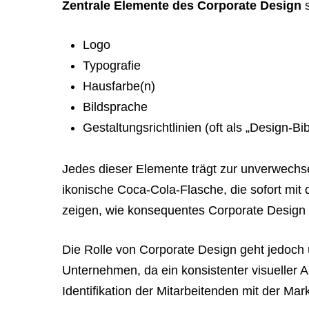
Zentrale Elemente des Corporate Design
s
link
so
Logo
they
Typografie
can
Hausfarbe(n)
book
Bildsprache
immediately:
Gestaltungsrichtlinien (oft als „Design-Bi
https://calendly.com/rocketwebsite/30min
Jedes dieser Elemente trägt zur unverwechsel
ikonische Coca-Cola-Flasche, die sofort mi
zeigen, wie konsequentes Corporate Design 
Die Rolle von Corporate Design geht jedoch ü
Unternehmen, da ein konsistenter visueller A
Identifikation der Mitarbeitenden mit der Mark