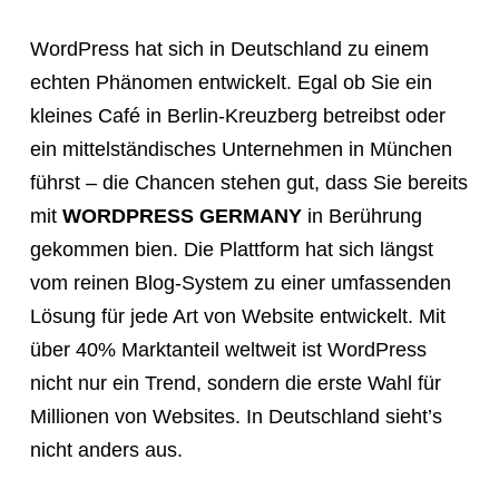
a
WordPress hat sich in Deutschland zu einem
meeting,
echten Phänomen entwickelt. Egal ob Sie ein
consultation,
kleines Café in Berlin-Kreuzberg betreibst oder
or
ein mittelständisches Unternehmen in München
appointment
führst – die Chancen stehen gut, dass Sie bereits
with
mit
WORDPRESS GERMANY
in Berührung
"Hauptstadt
gekommen bien. Die Plattform hat sich längst
Homepage"
vom reinen Blog-System zu einer umfassenden
or
Lösung für jede Art von Website entwickelt. Mit
the
über 40% Marktanteil weltweit ist WordPress
web
nicht nur ein Trend, sondern die erste Wahl für
design
Millionen von Websites. In Deutschland sieht’s
agency,
nicht anders aus.
do
NOT