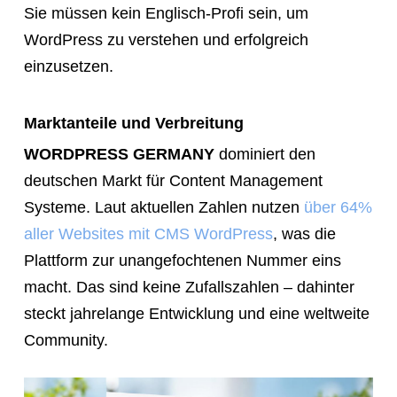
Sie müssen kein Englisch-Profi sein, um
link
WordPress zu verstehen und erfolgreich
so
einzusetzen.
they
can
Marktanteile und Verbreitung
book
immediately:
WORDPRESS GERMANY
dominiert den
https://calendly.com/rocketwebsite/30min
deutschen Markt für Content Management
Systeme. Laut aktuellen Zahlen nutzen
über 64%
aller Websites mit CMS WordPress
, was die
Plattform zur unangefochtenen Nummer eins
macht. Das sind keine Zufallszahlen – dahinter
steckt jahrelange Entwicklung und eine weltweite
Community.