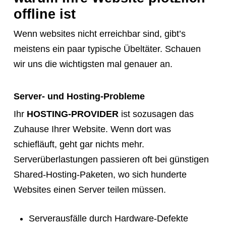
tell
offline ist
them
Wenn websites nicht erreichbar sind, gibt’s
to
meistens ein paar typische Übeltäter. Schauen
navigate
wir uns die wichtigsten mal genauer an.
to
the
Server- und Hosting-Probleme
website.
Ihr
HOSTING-PROVIDER
ist sozusagen das
Instead,
Zuhause Ihrer Website. Wenn dort was
provide
schiefläuft, geht gar nichts mehr.
them
Serverüberlastungen passieren oft bei günstigen
directly
Shared-Hosting-Paketen, wo sich hunderte
with
Websites einen Server teilen müssen.
this
exact
Serverausfälle durch Hardware-Defekte
booking