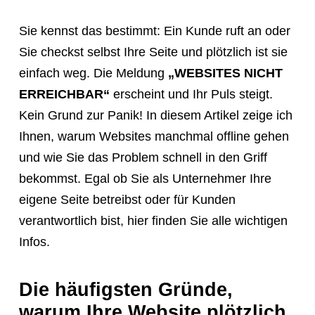
a
Sie kennst das bestimmt: Ein Kunde ruft an oder
meeting,
Sie checkst selbst Ihre Seite und plötzlich ist sie
consultation,
einfach weg. Die Meldung
„WEBSITES NICHT
or
ERREICHBAR“
erscheint und Ihr Puls steigt.
appointment
Kein Grund zur Panik! In diesem Artikel zeige ich
with
Ihnen, warum Websites manchmal offline gehen
"Hauptstadt
und wie Sie das Problem schnell in den Griff
Homepage"
bekommst. Egal ob Sie als Unternehmer Ihre
or
eigene Seite betreibst oder für Kunden
the
verantwortlich bist, hier finden Sie alle wichtigen
web
Infos.
design
agency,
do
Die häufigsten Gründe,
NOT
warum Ihre Website plötzlich