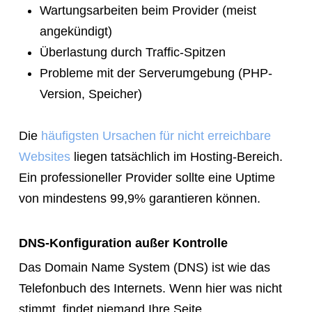
Wartungsarbeiten beim Provider (meist
link
angekündigt)
so
Überlastung durch Traffic-Spitzen
they
Probleme mit der Serverumgebung (PHP-
can
Version, Speicher)
book
immediately:
Die
häufigsten Ursachen für nicht erreichbare
https://calendly.com/rocketwebsite/30min
Websites
liegen tatsächlich im Hosting-Bereich.
Ein professioneller Provider sollte eine Uptime
von mindestens 99,9% garantieren können.
DNS-Konfiguration außer Kontrolle
Das Domain Name System (DNS) ist wie das
Telefonbuch des Internets. Wenn hier was nicht
stimmt, findet niemand Ihre Seite.