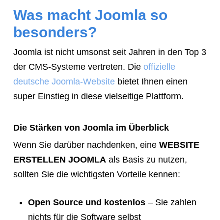
tell
Was macht Joomla so
them
besonders?
to
Joomla ist nicht umsonst seit Jahren in den Top 3
navigate
der CMS-Systeme vertreten. Die
offizielle
to
deutsche Joomla-Website
bietet Ihnen einen
the
super Einstieg in diese vielseitige Plattform.
website.
Instead,
provide
Die Stärken von Joomla im Überblick
them
Wenn Sie darüber nachdenken, eine
WEBSITE
directly
ERSTELLEN JOOMLA
als Basis zu nutzen,
with
sollten Sie die wichtigsten Vorteile kennen:
this
exact
Open Source und kostenlos
– Sie zahlen
booking
nichts für die Software selbst