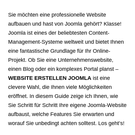
a
meeting,
Sie möchten eine professionelle Website
consultation,
aufbauen und hast von Joomla gehört? Klasse!
or
Joomla ist eines der beliebtesten Content-
appointment
Management-Systeme weltweit und bietet Ihnen
with
eine fantastische Grundlage für Ihr Online-
"Hauptstadt
Projekt. Ob Sie eine Unternehmenswebsite,
Homepage"
einen Blog oder ein komplexes Portal planst –
or
WEBSITE ERSTELLEN JOOMLA
ist eine
the
clevere Wahl, die Ihnen viele Möglichkeiten
web
eröffnet. In diesem Guide zeige ich Ihnen, wie
design
Sie Schritt für Schritt Ihre eigene Joomla-Website
agency,
aufbaust, welche Features Sie erwarten und
do
worauf Sie unbedingt achten solltest. Los geht’s!
NOT