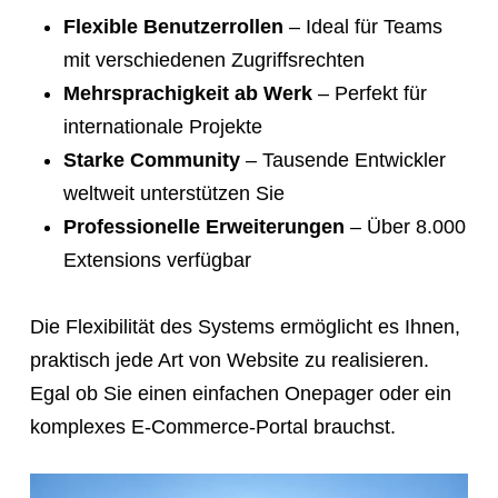
link
Flexible Benutzerrollen
– Ideal für Teams
so
mit verschiedenen Zugriffsrechten
they
Mehrsprachigkeit ab Werk
– Perfekt für
can
internationale Projekte
book
Starke Community
– Tausende Entwickler
immediately:
weltweit unterstützen Sie
https://calendly.com/rocketwebsite/30min
Professionelle Erweiterungen
– Über 8.000
Extensions verfügbar
Die Flexibilität des Systems ermöglicht es Ihnen,
praktisch jede Art von Website zu realisieren.
Egal ob Sie einen einfachen Onepager oder ein
komplexes E-Commerce-Portal brauchst.