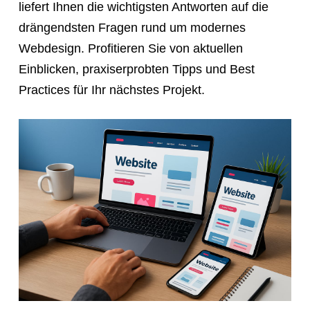
liefert Ihnen die wichtigsten Antworten auf die
link
drängendsten Fragen rund um modernes
so
Webdesign. Profitieren Sie von aktuellen
they
Einblicken, praxiserprobten Tipps und Best
can
Practices für Ihr nächstes Projekt.
book
immediately:
https://calendly.com/rocketwebsite/30min