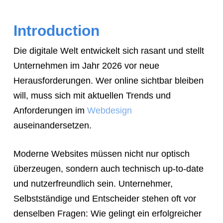
a
meeting,
Introduction
consultation,
Die digitale Welt entwickelt sich rasant und stellt
or
Unternehmen im Jahr 2026 vor neue
appointment
Herausforderungen. Wer online sichtbar bleiben
with
will, muss sich mit aktuellen Trends und
"Hauptstadt
Anforderungen im
Webdesign
Homepage"
auseinandersetzen.
or
the
Moderne Websites müssen nicht nur optisch
web
überzeugen, sondern auch technisch up-to-date
design
und nutzerfreundlich sein. Unternehmer,
agency,
Selbstständige und Entscheider stehen oft vor
do
denselben Fragen: Wie gelingt ein erfolgreicher
NOT