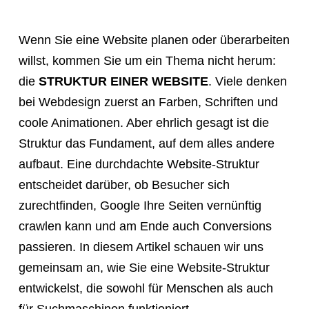
a
meeting,
Wenn Sie eine Website planen oder überarbeiten
consultation,
willst, kommen Sie um ein Thema nicht herum:
or
die
STRUKTUR EINER WEBSITE
. Viele denken
appointment
bei Webdesign zuerst an Farben, Schriften und
with
coole Animationen. Aber ehrlich gesagt ist die
"Hauptstadt
Struktur das Fundament, auf dem alles andere
Homepage"
aufbaut. Eine durchdachte Website-Struktur
or
entscheidet darüber, ob Besucher sich
the
zurechtfinden, Google Ihre Seiten vernünftig
web
crawlen kann und am Ende auch Conversions
design
passieren. In diesem Artikel schauen wir uns
agency,
gemeinsam an, wie Sie eine Website-Struktur
do
entwickelst, die sowohl für Menschen als auch
NOT