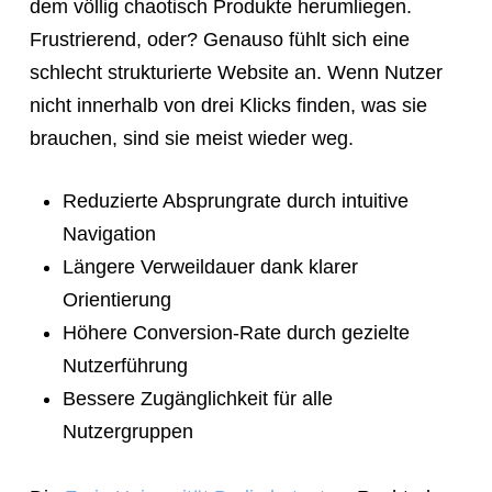
dem völlig chaotisch Produkte herumliegen.
link
Frustrierend, oder? Genauso fühlt sich eine
so
schlecht strukturierte Website an. Wenn Nutzer
they
nicht innerhalb von drei Klicks finden, was sie
can
brauchen, sind sie meist wieder weg.
book
immediately:
Reduzierte Absprungrate durch intuitive
https://calendly.com/rocketwebsite/30min
Navigation
Längere Verweildauer dank klarer
Orientierung
Höhere Conversion-Rate durch gezielte
Nutzerführung
Bessere Zugänglichkeit für alle
Nutzergruppen