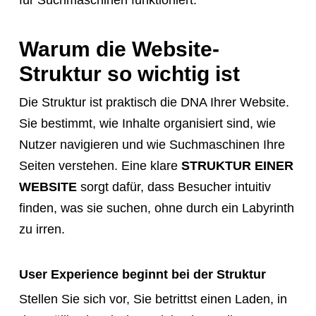
für Suchmaschinen funktioniert.
tell
them
Warum die Website-
to
Struktur so wichtig ist
navigate
to
Die Struktur ist praktisch die DNA Ihrer Website.
the
Sie bestimmt, wie Inhalte organisiert sind, wie
website.
Nutzer navigieren und wie Suchmaschinen Ihre
Instead,
Seiten verstehen. Eine klare
STRUKTUR EINER
provide
WEBSITE
sorgt dafür, dass Besucher intuitiv
them
finden, was sie suchen, ohne durch ein Labyrinth
directly
zu irren.
with
this
User Experience beginnt bei der Struktur
exact
Stellen Sie sich vor, Sie betrittst einen Laden, in
booking