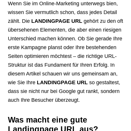
Wenn Sie im Online-Marketing unterwegs bien,
a
wissen Sie vermutlich schon, dass jedes Detail
meeting,
zählt. Die
LANDINGPAGE URL
gehört zu den oft
consultation,
übersehenen Elementen, die aber einen riesigen
or
Unterschied machen können. Ob Sie gerade Ihre
appointment
erste Kampagne planst oder Ihre bestehenden
with
Seiten optimieren möchtest – die richtige URL-
"Hauptstadt
Struktur ist das Fundament für Ihren Erfolg. In
Homepage"
diesem Artikel schauen wir uns gemeinsam an,
or
wie Sie Ihre
LANDINGPAGE URL
so gestaltest,
the
dass sie nicht nur bei Google gut rankt, sondern
web
auch Ihre Besucher überzeugt.
design
agency,
Was macht eine gute
do
NOT
Landingpage URL aus?