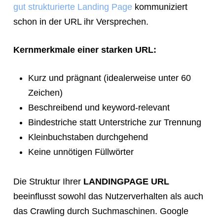
gut strukturierte Landing Page
kommuniziert
link
schon in der URL ihr Versprechen.
so
they
Kernmerkmale einer starken URL:
can
book
Kurz und prägnant (idealerweise unter 60
immediately:
Zeichen)
https://calendly.com/rocketwebsite/30min
Beschreibend und keyword-relevant
Bindestriche statt Unterstriche zur Trennung
Kleinbuchstaben durchgehend
Keine unnötigen Füllwörter
Die Struktur Ihrer
LANDINGPAGE URL
beeinflusst sowohl das Nutzerverhalten als auch
das Crawling durch Suchmaschinen. Google