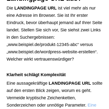
tell
Die
LANDINGPAGE URL
ist viel mehr als nur
them
eine Adresse im Browser. Sie ist Ihr erster
to
Eindruck, bevor überhaupt jemand auf Ihrer Seite
navigate
landet. Stellen Sie sich vor, Sie siehst zwei Links
to
in den Suchergebnissen:
the
„www.beispiel.de/produkt-12345-abc“ versus
website.
„www.beispiel.de/wordpress-website-erstellen“.
Instead,
Welcher wirkt vertrauenswürdiger?
provide
them
Klarheit schlägt Komplexität
directly
Eine aussagekräftige
LANDINGPAGE URL
sollte
with
auf den ersten Blick zeigen, worum es geht.
this
Vermeide kryptische Zeichenketten,
exact
Sonderzeichen oder unnötige Parameter.
Eine
booking