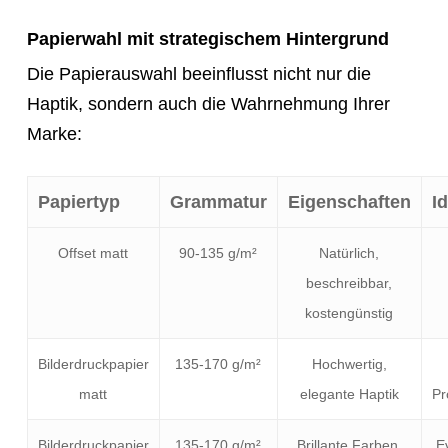
Papierwahl mit strategischem Hintergrund
Die Papierauswahl beeinflusst nicht nur die
Haptik, sondern auch die Wahrnehmung Ihrer
Marke:
Papiertyp
Grammatur
Eigenschaften
Id
Offset matt
90-135 g/m²
Natürlich,
beschreibbar,
kostengünstig
Bilderdruckpapier
135-170 g/m²
Hochwertig,
matt
elegante Haptik
Pr
Bilderdruckpapier
135-170 g/m²
Brillante Farben,
E