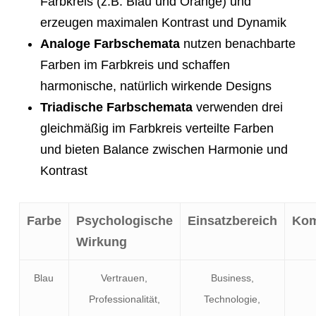
Farbkreis (z.B. Blau und Orange) und
erzeugen maximalen Kontrast und Dynamik
Analoge Farbschemata
nutzen benachbarte
Farben im Farbkreis und schaffen
harmonische, natürlich wirkende Designs
Triadische Farbschemata
verwenden drei
gleichmäßig im Farbkreis verteilte Farben
und bieten Balance zwischen Harmonie und
Kontrast
Farbe
Psychologische
Einsatzbereich
Kom
Wirkung
Blau
Vertrauen,
Business,
Professionalität,
Technologie,