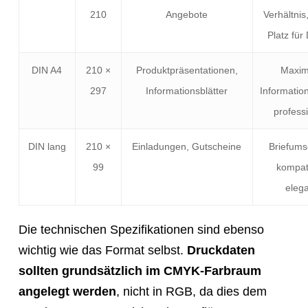
210
Angebote
Verhältni
Platz für 
DIN A4
210 ×
Produktpräsentationen,
Maxim
297
Informationsblätter
Information
professi
DIN lang
210 ×
Einladungen, Gutscheine
Briefums
99
kompat
eleg
Die technischen Spezifikationen sind ebenso
wichtig wie das Format selbst.
Druckdaten
sollten grundsätzlich im CMYK-Farbraum
angelegt werden
, nicht in RGB, da dies dem