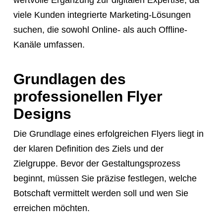
wertvolle Ergänzung zur digitalen Expertise, da
tell
viele Kunden integrierte Marketing-Lösungen
them
suchen, die sowohl Online- als auch Offline-
to
Kanäle umfassen.
navigate
to
Grundlagen des
the
professionellen Flyer
website.
Designs
Instead,
provide
Die Grundlage eines erfolgreichen Flyers liegt in
them
der klaren Definition des Ziels und der
directly
Zielgruppe. Bevor der Gestaltungsprozess
with
beginnt, müssen Sie präzise festlegen, welche
this
Botschaft vermittelt werden soll und wen Sie
exact
erreichen möchten.
booking