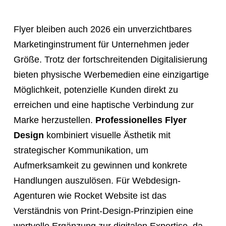
a
meeting,
Flyer bleiben auch 2026 ein unverzichtbares
consultation,
Marketinginstrument für Unternehmen jeder
or
Größe. Trotz der fortschreitenden Digitalisierung
appointment
bieten physische Werbemedien eine einzigartige
with
Möglichkeit, potenzielle Kunden direkt zu
"Hauptstadt
erreichen und eine haptische Verbindung zur
Homepage"
Marke herzustellen.
Professionelles Flyer
or
Design
kombiniert visuelle Ästhetik mit
the
strategischer Kommunikation, um
web
Aufmerksamkeit zu gewinnen und konkrete
design
Handlungen auszulösen. Für Webdesign-
agency,
Agenturen wie Rocket Website ist das
do
Verständnis von Print-Design-Prinzipien eine
NOT