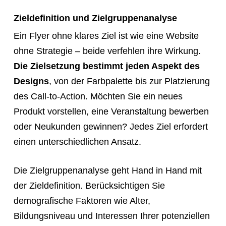
link
Zieldefinition und Zielgruppenanalyse
so
Ein Flyer ohne klares Ziel ist wie eine Website
they
ohne Strategie – beide verfehlen ihre Wirkung.
can
Die Zielsetzung bestimmt jeden Aspekt des
book
Designs
, von der Farbpalette bis zur Platzierung
immediately:
des Call-to-Action. Möchten Sie ein neues
https://calendly.com/rocketwebsite/30min
Produkt vorstellen, eine Veranstaltung bewerben
oder Neukunden gewinnen? Jedes Ziel erfordert
einen unterschiedlichen Ansatz.
Die Zielgruppenanalyse geht Hand in Hand mit
der Zieldefinition. Berücksichtigen Sie
demografische Faktoren wie Alter,
Bildungsniveau und Interessen Ihrer potenziellen