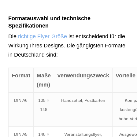
Formatauswahl und technische
Spezifikationen
Die
richtige Flyer-Größe
ist entscheidend für die
Wirkung Ihres Designs. Die gängigsten Formate
in Deutschland sind:
Format
Maße
Verwendungszweck
Vorteile
(mm)
DIN A6
105 ×
Handzettel, Postkarten
Kompa
148
kostengü
hohe Vert
DIN A5
148 ×
Veranstaltungsflyer,
Ausgewo