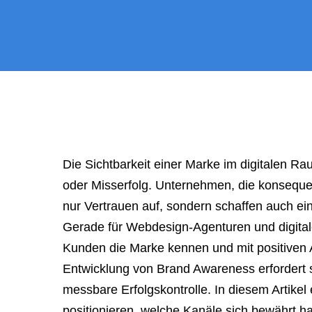
a
meeting,
consultation,
or
appointment
with
"Hauptstadt
Homepage"
Die Sichtbarkeit einer Marke im digitalen R
or
oder Misserfolg. Unternehmen, die konsequen
the
nur Vertrauen auf, sondern schaffen auch ei
web
Gerade für Webdesign-Agenturen und digitale 
design
Kunden die Marke kennen und mit positiven 
agency,
Entwicklung von Brand Awareness erfordert
do
messbare Erfolgskontrolle. In diesem Artikel 
NOT
positionieren, welche Kanäle sich bewährt 