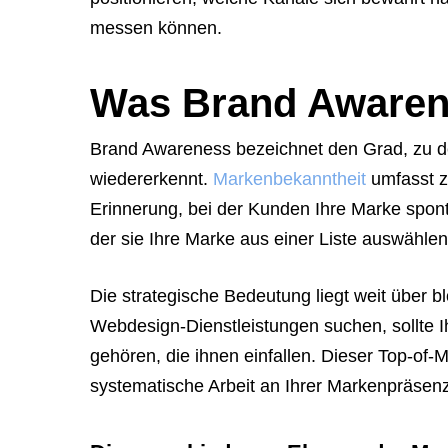
tell
messen können.
them
to
Was Brand Awarene
navigate
to
Brand Awareness bezeichnet den Grad, zu d
the
wiedererkennt.
Markenbekanntheit
umfasst z
website.
Erinnerung, bei der Kunden Ihre Marke spon
Instead,
der sie Ihre Marke aus einer Liste auswähle
provide
them
Die strategische Bedeutung liegt weit über 
directly
Webdesign-Dienstleistungen suchen, sollte I
with
gehören, die ihnen einfallen. Dieser Top-of-M
this
systematische Arbeit an Ihrer Markenpräsenz
exact
booking