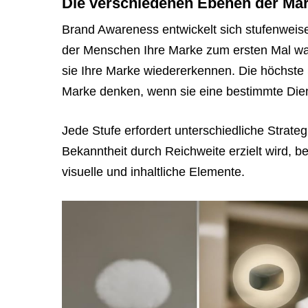
Die verschiedenen Ebenen der Ma
link
Brand Awareness entwickelt sich stufenweise
so
der Menschen Ihre Marke zum ersten Mal wa
they
sie Ihre Marke wiedererkennen. Die höchste 
can
Marke denken, wenn sie eine bestimmte Dien
book
immediately:
Jede Stufe erfordert unterschiedliche Strat
https://calendly.com/rocketwebsite/30min
Bekanntheit durch Reichweite erzielt wird, b
visuelle und inhaltliche Elemente.