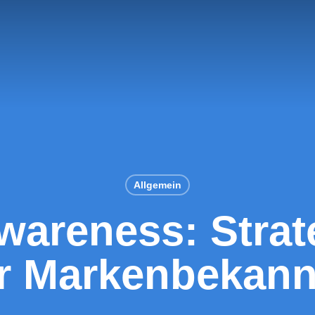
Allgemein
areness: Strat
 Markenbekann