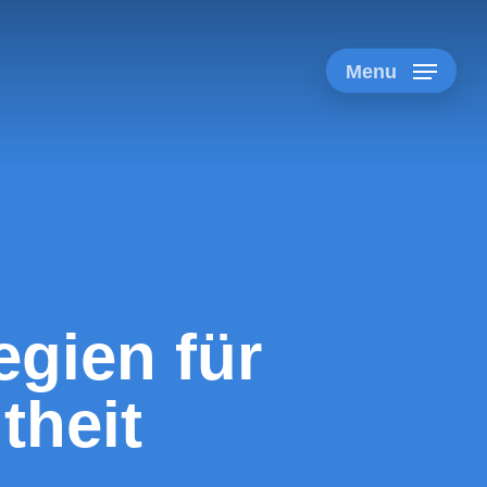
Menu
egien für
theit